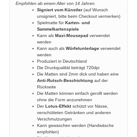
Empfohlen ab einem Alter von 14 Jahren.
Signiert vom Künstler
(auf Wunsch
unsigniert, bitte beim Checkout vermerken)
Spielmatte für
Karten- und
Sammelkartenspiele
Kann als
Maxi-Mousepad
verwendet
werden
Kann auch als
Würfelunterlage
verwendet
werden
Produziert in Deutschland
Die Druckqualität beträgt 720dpi
Die Matten sind 2mm dick und haben eine
Anti-Rutsch-Beschichtung
auf der
Rückseite
Die Matten können einfach gerollt werden
ohne die Form anzunehmen
Der
Lotus-Effekt
schützt vor Nässe,
verschütteten Getränken und anderen
Verschmutzungen
Kann gewaschen werden (Handwäsche
empfohlen)