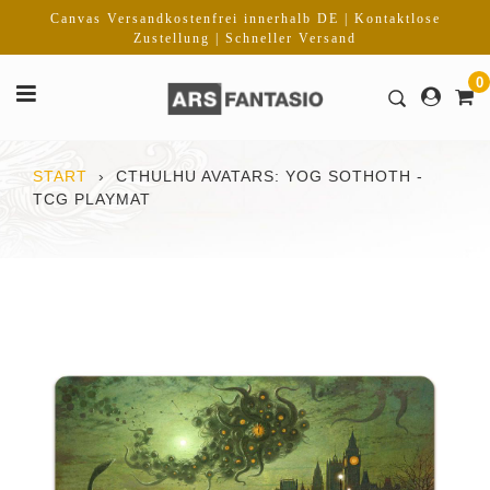
Direkt
Canvas Versandkostenfrei innerhalb DE | Kontaktlose
zum
Zustellung | Schneller Versand
Inhalt
0
START
›
CTHULHU AVATARS: YOG SOTHOTH -
TCG PLAYMAT