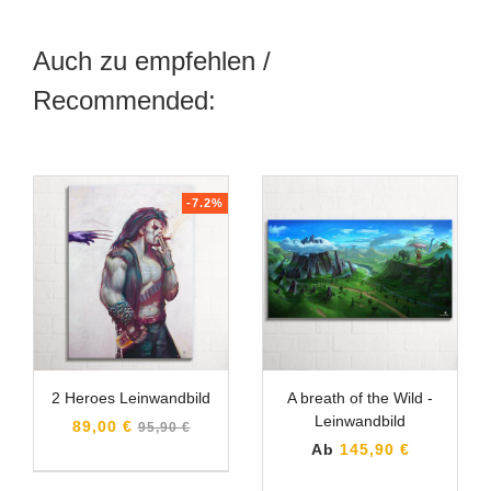
Auch zu empfehlen /
Recommended:
-7.2%
2 Heroes Leinwandbild
A breath of the Wild -
Leinwandbild
Normaler
89,00 €
95,90 €
Preis
Ab
145,90 €