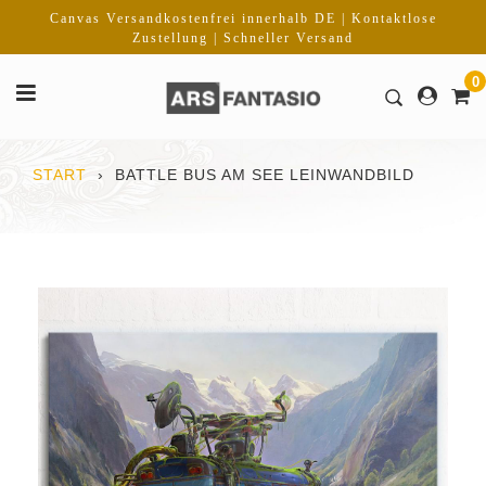
Direkt
Canvas Versandkostenfrei innerhalb DE | Kontaktlose
zum
Zustellung | Schneller Versand
Inhalt
0
START
›
BATTLE BUS AM SEE LEINWANDBILD