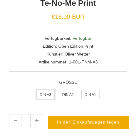
Te-No-Me Print
Normaler
€16.90 EUR
Preis
Verfügbarkeit:
Verfügbar
Edition:
Open Edition Print
Künstler:
Oliver Wetter
Artikelnummer:
1-001-TNM-A3
GRÖSSE
DIN A3
DIN A2
DIN A1
In den Einkaufswagen legen
Menge