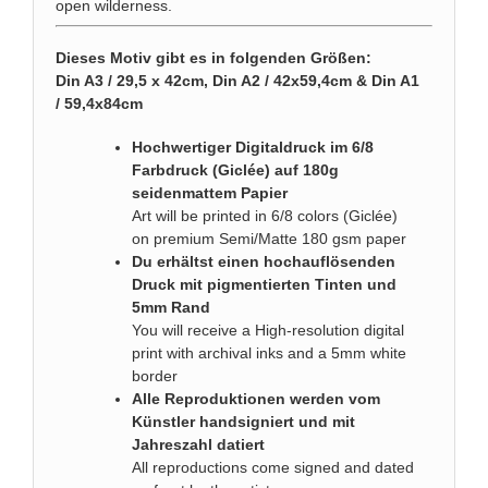
open wilderness.
Dieses Motiv gibt es in folgenden Größen:
Din A3 / 29,5 x 42cm, Din A2 / 42x59,4cm & Din A1
/ 59,4x84cm
Hochwertiger Digitaldruck im 6/8
Farbdruck (Giclée) auf 180g
seidenmattem Papier
Art will be printed in 6/8 colors (Giclée)
on premium Semi/Matte 180 gsm paper
Du erhältst einen hochauflösenden
Druck mit pigmentierten Tinten und
5mm Rand
You will receive a High-resolution digital
print with archival inks and a 5mm white
border
Alle Reproduktionen werden vom
Künstler handsigniert und mit
Jahreszahl datiert
All reproductions come signed and dated