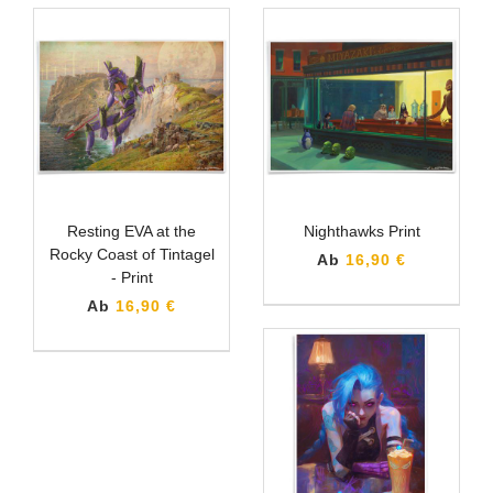
Resting EVA at the
Nighthawks Print
Rocky Coast of Tintagel
Ab
16,90 €
- Print
Ab
16,90 €