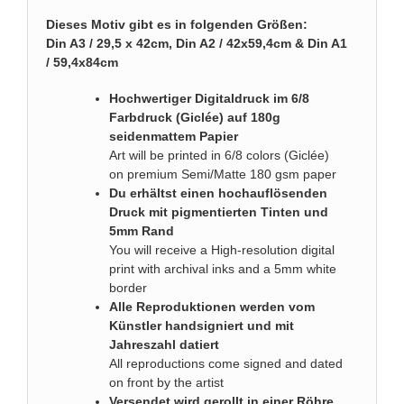
Dieses Motiv gibt es in folgenden Größen:
Din A3 / 29,5 x 42cm, Din A2 / 42x59,4cm & Din A1
/ 59,4x84cm
Hochwertiger Digitaldruck im 6/8
Farbdruck (Giclée) auf 180g
seidenmattem Papier
Art will be printed in 6/8 colors (Giclée)
on premium Semi/Matte 180 gsm paper
Du erhältst einen hochauflösenden
Druck mit pigmentierten Tinten und
5mm Rand
You will receive a High-resolution digital
print with archival inks and a 5mm white
border
Alle Reproduktionen werden vom
Künstler handsigniert und mit
Jahreszahl datiert
All reproductions come signed and dated
on front by the artist
Versendet wird gerollt in einer Röhre