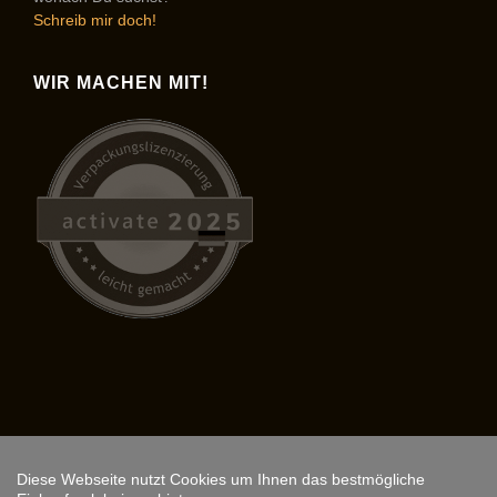
Schreib mir doch!
WIR MACHEN MIT!
Diese Webseite nutzt Cookies um Ihnen das bestmögliche
Copyright © 2026,
ARS FANTASIO
.