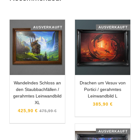
AUSVERKAUFT
AUSVERKAUFT
Wandelndes Schloss an
Drachen um Vesuv von
den Staubbachfällen /
Portici / gerahmtes
gerahmtes Leinwandbild
Leinwandbild L
XL
385,90 €
Normaler
425,90 €
475,99 €
Preis
AUSVERKAUFT