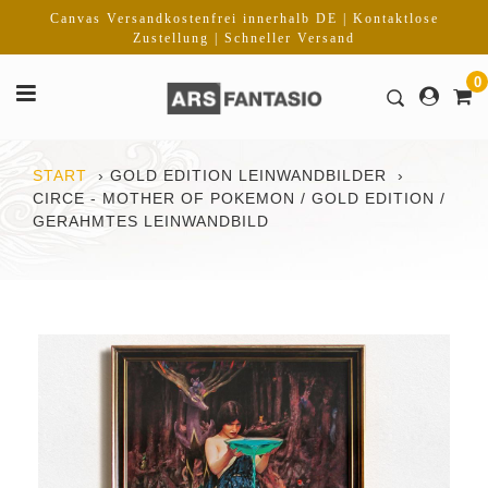
Direkt
Canvas Versandkostenfrei innerhalb DE | Kontaktlose
zum
Zustellung | Schneller Versand
Inhalt
0
START
›
​GOLD EDITION LEINWANDBILDER
›
CIRCE - MOTHER OF POKEMON / GOLD EDITION /
GERAHMTES LEINWANDBILD