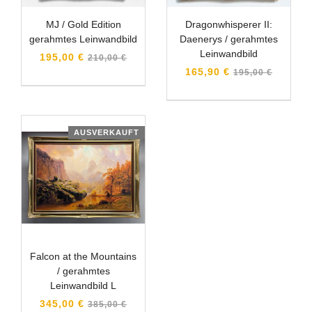
MJ / Gold Edition
Dragonwhisperer II:
gerahmtes Leinwandbild
Daenerys / gerahmtes
Leinwandbild
Normaler
195,00 €
210,00 €
Preis
Normaler
165,90 €
195,00 €
Preis
AUSVERKAUFT
Falcon at the Mountains
/ gerahmtes
Leinwandbild L
Normaler
345,00 €
385,00 €