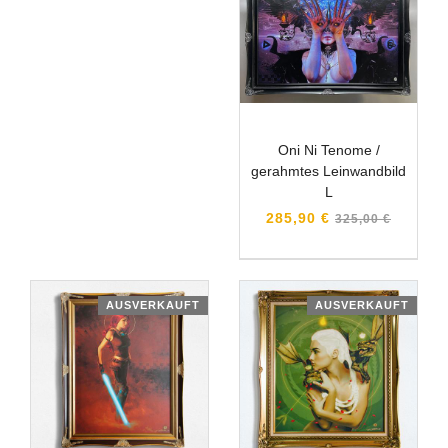
Oni Ni Tenome /
gerahmtes Leinwandbild
L
Normaler
285,90 €
325,00 €
Preis
AUSVERKAUFT
AUSVERKAUFT