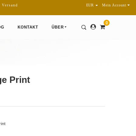
r Versand
Mein Account
0
OG
KONTAKT
ÜBER
e Print
int