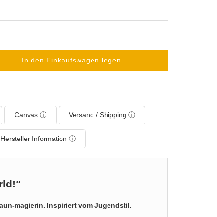
In den Einkaufswagen legen
Canvas ⓘ
Versand / Shipping ⓘ
Hersteller Information ⓘ
ld!
"
aun-magierin. Inspiriert vom Jugendstil.