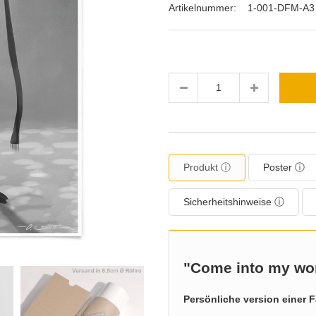
Artikelnummer:
1-001-DFM-A3
Menge
Produkt ⓘ
Poster ⓘ
Sicherheitshinweise ⓘ
"Come into my wor
Persönliche version einer F