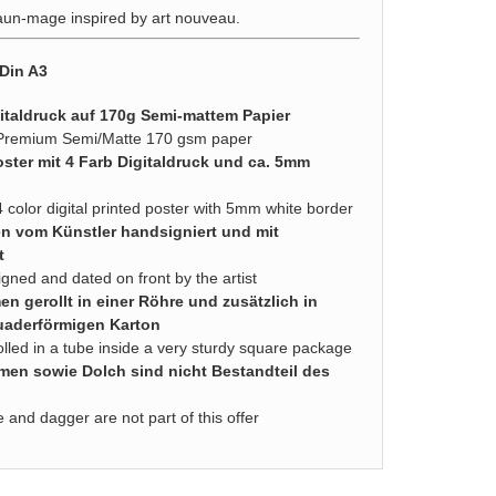
faun-mage inspired by art nouveau.
 Din A3
italdruck auf 170g Semi-mattem Papier
 Premium Semi/Matte 170 gsm paper
oster mit 4 Farb Digitaldruck und ca. 5mm
4 color digital printed poster with 5mm white border
en vom Künstler handsigniert und mit
t
igned and dated on front by the artist
n gerollt in einer Röhre und zusätzlich in
uaderförmigen Karton
olled in a tube inside a very sturdy square package
men sowie Dolch sind nicht Bestandteil des
and dagger are not part of this offer