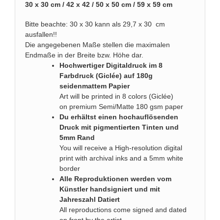
30 x 30 cm / 42 x 42 / 50 x 50 cm / 59 x 59 cm
Bitte beachte: 30 x 30 kann als 29,7 x 30 cm
ausfallen!!
Die angegebenen Maße stellen die maximalen
Endmaße in der Breite bzw. Höhe dar.
Hochwertiger Digitaldruck im 8
Farbdruck (Giclée) auf 180g
seidenmattem Papier
Art will be printed in 8 colors (Giclée)
on premium Semi/Matte 180 gsm paper
Du erhältst einen hochauflösenden
Druck mit pigmentierten Tinten und
5mm Rand
You will receive a High-resolution digital
print with archival inks and a 5mm white
border
Alle Reproduktionen werden vom
Künstler handsigniert und mit
Jahreszahl Datiert
All reproductions come signed and dated
on front by the artist