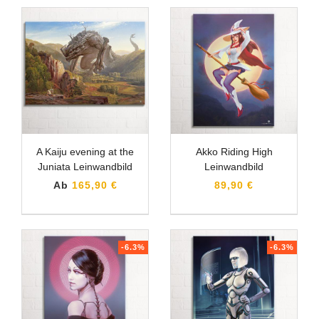
A Kaiju evening at the
Akko Riding High
Juniata Leinwandbild
Leinwandbild
Ab
165,90 €
89,90 €
-6.3%
-6.3%