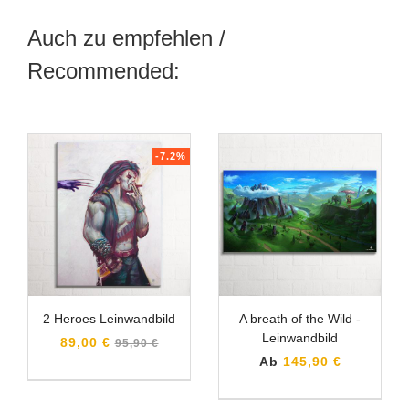
Auch zu empfehlen /
Recommended:
-7.2%
2 Heroes Leinwandbild
A breath of the Wild -
Leinwandbild
Normaler
89,00 €
95,90 €
Preis
Ab
145,90 €