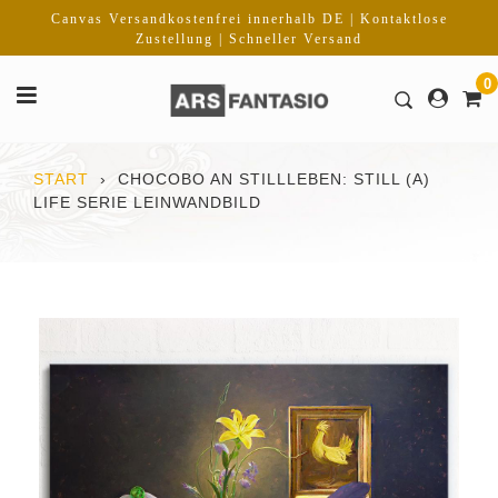
Direkt
Canvas Versandkostenfrei innerhalb DE | Kontaktlose
zum
Zustellung | Schneller Versand
Inhalt
0
START
›
CHOCOBO AN STILLLEBEN: STILL (A)
LIFE SERIE LEINWANDBILD