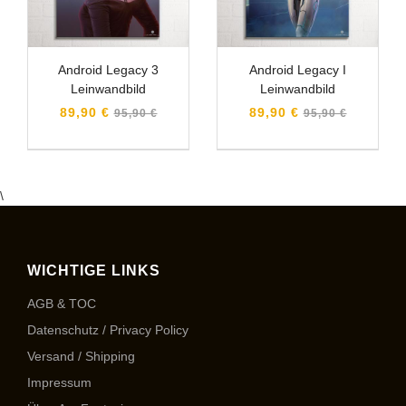
Android Legacy 3
Android Legacy I
Leinwandbild
Leinwandbild
Normaler
Normaler
89,90 €
89,90 €
95,90 €
95,90 €
Preis
Preis
\
WICHTIGE LINKS
AGB & TOC
Datenschutz / Privacy Policy
Versand / Shipping
Impressum