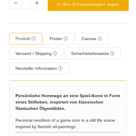
In den Einkaufswagen legen
Menge
Produkt ⓘ
Poster ⓘ
Canvas ⓘ
Versand / Shipping ⓘ
Sicherheitshinweise ⓘ
Hersteller Information ⓘ
Persönliche Hommage an eine Spiel-Ikone in Form
eines Stillleben, inspiriert von klassischen
flämischen Ölgemälden.
Personal rendition of a game icon in a still life scene
inspired by flamish oil-paintings.