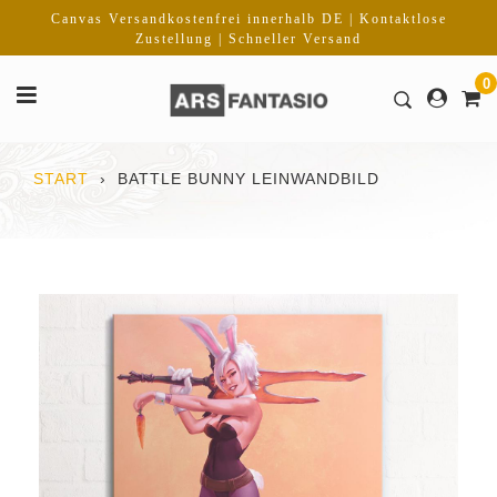
Direkt
Canvas Versandkostenfrei innerhalb DE | Kontaktlose
zum
Zustellung | Schneller Versand
Inhalt
0
START
›
BATTLE BUNNY LEINWANDBILD