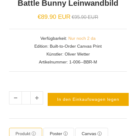
Battle Bunny Leinwandbild
Normaler
€89.90 EUR
€95.90 EUR
Preis
Verfügbarkeit:
Nur noch 2 da
Edition:
Built-to-Order Canvas Print
Künstler:
Oliver Wetter
Artikelnummer:
1-006--BBR-M
In den Einkaufswagen legen
Menge
Produkt ⓘ
Poster ⓘ
Canvas ⓘ