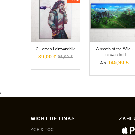
2 Heroes Leinwandbild
A breath of the Wild -
Leinwandbild
Normaler
89,00 €
95,90 €
Preis
145,90 €
Ab
\
WICHTIGE LINKS
ZAHL
AGB & TOC