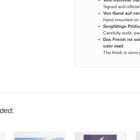
Vom Künstler han
Signed and official 
Von Hand auf ver
Hand mounted on s
Sorgfältige Prüf
Carefully audit, p
Das
Finish ist 
oder matt
The finish is semi-
ded: