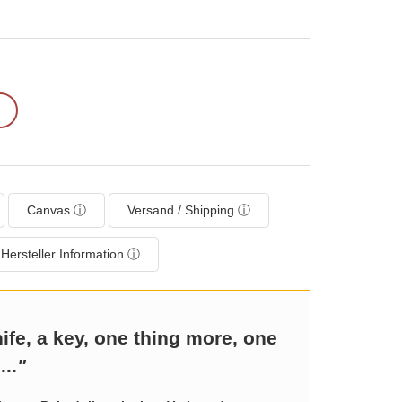
Canvas ⓘ
Versand / Shipping ⓘ
Hersteller Information ⓘ
nife, a key, one thing more, one
...
"