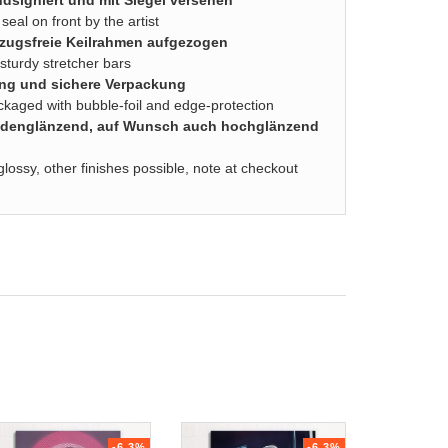
dsigniert und mit Siegel versehen
seal on front by the artist
zugsfreie Keilrahmen aufgezogen
turdy stretcher bars
ung und sichere Verpackung
ackaged with bubble-foil and edge-protection
seidenglänzend, auf Wunsch auch hochglänzend
glossy, other finishes possible, note at checkout
-6.3%
-6.3%