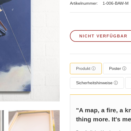
Artikelnummer:
1-006-BAW-M
NICHT VERFÜGBAR
Produkt ⓘ
Poster ⓘ
Sicherheitshinweise ⓘ
"A map, a fire, a k
thing more. It's me