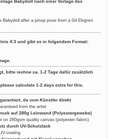
vintage Babydoll nach einer Vorlage des
e Babydoll after a pinup pose from a Gil Elvgren
tnis 4:3 und gibt es in folgendem Format:
rage.
gt, bitte rechne ca. 1-2 Tage dafür zusätzlich
 please calculate 1-2 days extra for this.
arantiert, da vom Künstler direkt
aranteed from the artist
Druck auf 280g Leinwand (Polyestergewebe)
nt on 280gsm quality canvas (polyester-fabric)
utz durch UV-Schutzlack
 UV-coating