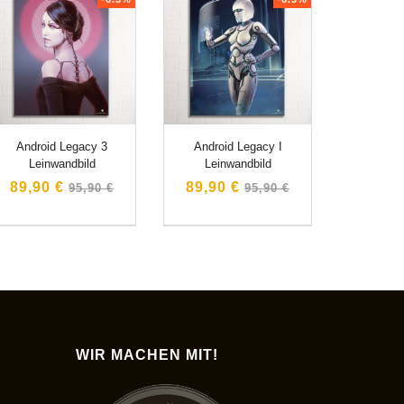
Android Legacy 3
Android Legacy I
Leinwandbild
Leinwandbild
Normaler
Normaler
89,90 €
89,90 €
95,90 €
95,90 €
Preis
Preis
WIR MACHEN MIT!