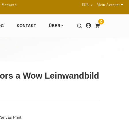
r Versand
Mein Account
0
OG
KONTAKT
ÜBER
ors a Wow Leinwandbild
Canvas Print