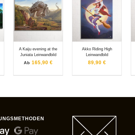
A Kaiju evening at the
Akko Riding High
Juniata Leinwandbild
Leinwandbild
165,90 €
89,90 €
Ab
UNGSMETHODEN