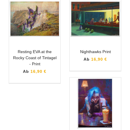
Resting EVA at the
Nighthawks Print
Rocky Coast of Tintagel
Ab
16,90 €
- Print
Ab
16,90 €