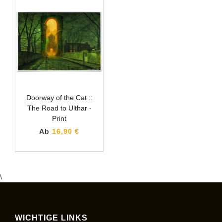
Doorway of the Cat ::
The Road to Ulthar -
Print
Ab
16,90 €
\
WICHTIGE LINKS