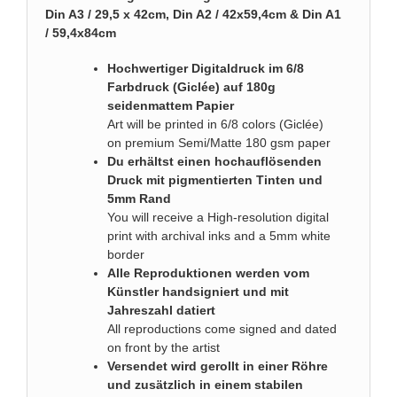
Din A3 / 29,5 x 42cm, Din A2 / 42x59,4cm & Din A1
/ 59,4x84cm
Hochwertiger Digitaldruck im 6/8
Farbdruck (Giclée) auf 180g
seidenmattem Papier
Art will be printed in 6/8 colors (Giclée)
on premium Semi/Matte 180 gsm paper
Du erhältst einen hochauflösenden
Druck mit pigmentierten Tinten und
5mm Rand
You will receive a High-resolution digital
print with archival inks and a 5mm white
border
Alle Reproduktionen werden vom
Künstler handsigniert und mit
Jahreszahl datiert
All reproductions come signed and dated
on front by the artist
Versendet wird gerollt in einer Röhre
und zusätzlich in einem stabilen