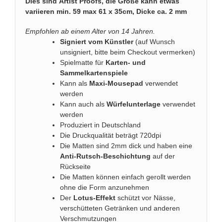
Dies sind Artist Proofs, die Größe kann etwas
variieren min. 59 max 61 x 35cm, Dicke ca. 2 mm
Empfohlen ab einem Alter von 14 Jahren.
Signiert vom Künstler
(auf Wunsch
unsigniert, bitte beim Checkout vermerken)
Spielmatte für
Karten- und
Sammelkartenspiele
Kann als
Maxi-Mousepad
verwendet
werden
Kann auch als
Würfelunterlage
verwendet
werden
Produziert in Deutschland
Die Druckqualität beträgt 720dpi
Die Matten sind 2mm dick und haben eine
Anti-Rutsch-Beschichtung
auf der
Rückseite
Die Matten können einfach gerollt werden
ohne die Form anzunehmen
Der
Lotus-Effekt
schützt vor Nässe,
verschütteten Getränken und anderen
Verschmutzungen