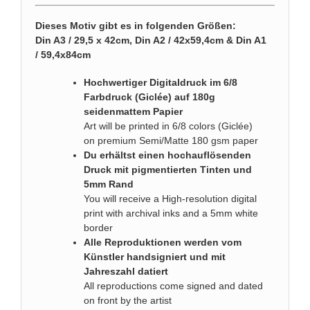
Dieses Motiv gibt es in folgenden Größen:
Din A3 / 29,5 x 42cm, Din A2 / 42x59,4cm & Din A1
/ 59,4x84cm
Hochwertiger Digitaldruck im 6/8
Farbdruck (Giclée) auf 180g
seidenmattem Papier
Art will be printed in 6/8 colors (Giclée)
on premium Semi/Matte 180 gsm paper
Du erhältst einen hochauflösenden
Druck mit pigmentierten Tinten und
5mm Rand
You will receive a High-resolution digital
print with archival inks and a 5mm white
border
Alle Reproduktionen werden vom
Künstler handsigniert und mit
Jahreszahl datiert
All reproductions come signed and dated
on front by the artist