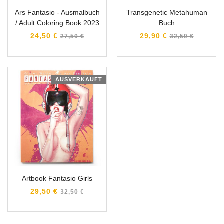
Ars Fantasio - Ausmalbuch
Transgenetic Metahuman
/ Adult Coloring Book 2023
Buch
Normaler
Normaler
24,50 €
29,90 €
27,50 €
32,50 €
Preis
Preis
AUSVERKAUFT
Artbook Fantasio Girls
Normaler
29,50 €
32,50 €
Preis