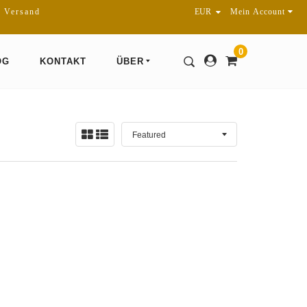
r Versand
Mein Account
0
OG
KONTAKT
ÜBER
Sortieren
Ansicht:
nach