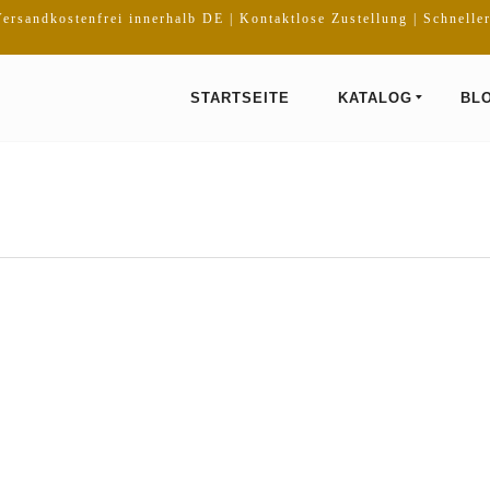
ersandkostenfrei innerhalb DE | Kontaktlose Zustellung | Schnelle
STARTSEITE
KATALOG
BL