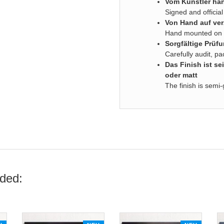
Vom Künstler han
Signed and official 
Von Hand auf ver
Hand mounted on s
Sorgfältige Prüf
Carefully audit, p
Das
Finish ist 
oder matt
The finish is semi-
ded: