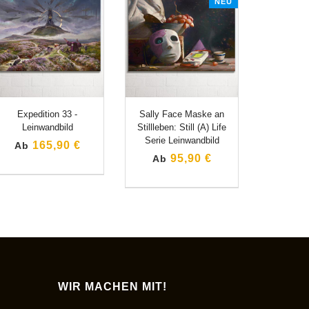
NEU
Expedition 33 -
Sally Face Maske an
Leinwandbild
Stillleben: Still (A) Life
Serie Leinwandbild
165,90 €
Ab
95,90 €
Ab
WIR MACHEN MIT!