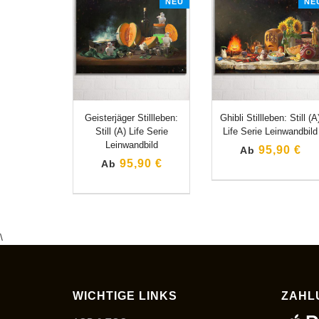
NEU
NE
Geisterjäger Stillleben:
Ghibli Stillleben: Still (A
Still (A) Life Serie
Life Serie Leinwandbild
Leinwandbild
95,90 €
Ab
95,90 €
Ab
\
WICHTIGE LINKS
ZAHL