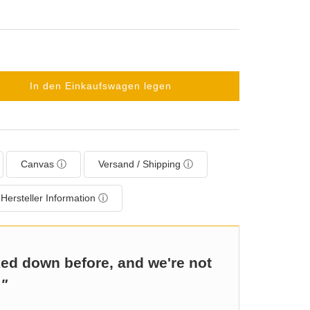
In den Einkaufswagen legen
Canvas ⓘ
Versand / Shipping ⓘ
Hersteller Information ⓘ
ed down before, and we're not
.
"