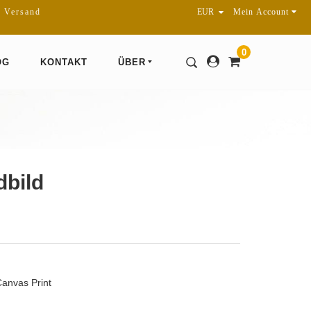
r Versand
Mein Account
0
OG
KONTAKT
ÜBER
bild
Canvas Print