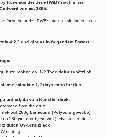
uby Rose aus der Serie RWBY nach einer
 Godward von ca. 1895.
se form the series RWBY after a painting of Jules
tnis 4:2,3 und gibt es in folgendem Format:
rage.
gt, bitte rechne ca. 1-2 Tage dafür zusätzlich
 please calculate 1-2 days extra for this.
arantiert, da vom Künstler direkt
aranteed from the artist
Druck auf 280g Leinwand (Polyestergewebe)
nt on 280gsm quality canvas (polyester-fabric)
utz durch UV-Schutzlack
 UV-coating