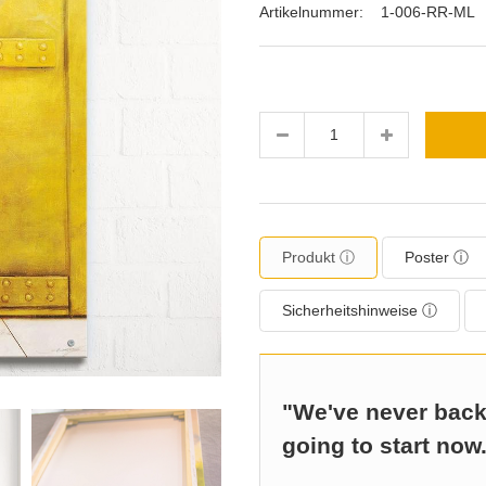
Artikelnummer:
1-006-RR-ML
Menge
Produkt ⓘ
Poster ⓘ
Sicherheitshinweise ⓘ
"We've never back
going to start now