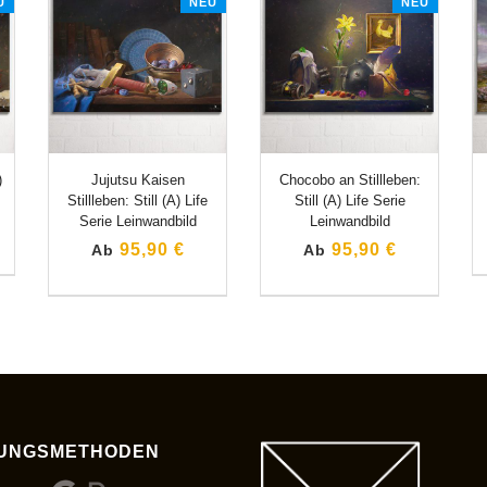
U
NEU
NEU
)
Jujutsu Kaisen
Chocobo an Stillleben:
Stillleben: Still (A) Life
Still (A) Life Serie
Serie Leinwandbild
Leinwandbild
95,90 €
95,90 €
Ab
Ab
UNGSMETHODEN