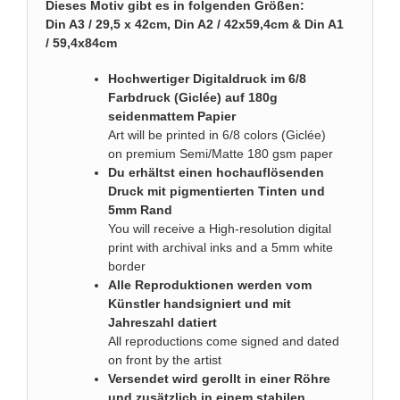
Dieses Motiv gibt es in folgenden Größen:
Din A3 / 29,5 x 42cm, Din A2 / 42x59,4cm & Din A1
/ 59,4x84cm
Hochwertiger Digitaldruck im 6/8
Farbdruck (Giclée) auf 180g
seidenmattem Papier
Art will be printed in 6/8 colors (Giclée)
on premium Semi/Matte 180 gsm paper
Du erhältst einen hochauflösenden
Druck mit pigmentierten Tinten und
5mm Rand
You will receive a High-resolution digital
print with archival inks and a 5mm white
border
Alle Reproduktionen werden vom
Künstler handsigniert und mit
Jahreszahl datiert
All reproductions come signed and dated
on front by the artist
Versendet wird gerollt in einer Röhre
und zusätzlich in einem stabilen