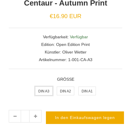
Centaur - Autumn Print
Normaler
€16.90 EUR
Preis
Verfügbarkeit:
Verfügbar
Edition:
Open Edition Print
Künstler:
Oliver Wetter
Artikelnummer:
1-001-CA-A3
GRÖSSE
DIN A3
DIN A2
DIN A1
In den Einkaufswagen legen
Menge